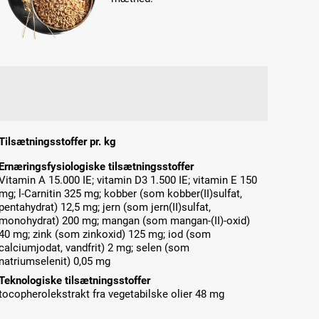
Tilsætningsstoffer pr. kg
Ernæringsfysiologiske tilsætningsstoffer
Vitamin A 15.000 IE; vitamin D3 1.500 IE; vitamin E 150
mg; l-Carnitin 325 mg; kobber (som kobber(II)sulfat,
pentahydrat) 12,5 mg; jern (som jern(II)sulfat,
monohydrat) 200 mg; mangan (som mangan-(II)-oxid)
40 mg; zink (som zinkoxid) 125 mg; iod (som
calciumjodat, vandfrit) 2 mg; selen (som
natriumselenit) 0,05 mg
Teknologiske tilsætningsstoffer
tocopherolekstrakt fra vegetabilske olier 48 mg