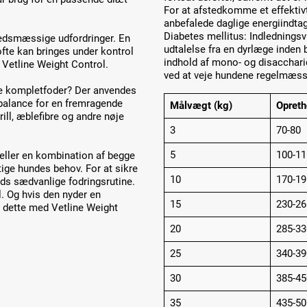
For at afstedkomme et effektiv
anbefalede daglige energiindta
Diabetes mellitus: Indledningsv
dhedsmæssige udfordringer. En
udtalelse fra en dyrlæge inden 
ofte kan bringes under kontrol
indhold af mono- og disacchari
 Vetline Weight Control.
ved at veje hundene regelmæssigt
ke kompletfoder? Der anvendes
balance for en fremragende
Målvægt (kg)
Opreth
ll, æblefibre og andre nøje
3
70-80
5
100-11
– eller en kombination af begge
ige hundes behov. For at sikre
10
170-19
nds sædvanlige fodringsrutine.
l. Og hvis den nyder en
15
230-26
d dette med Vetline Weight
20
285-33
25
340-39
30
385-45
35
435-50