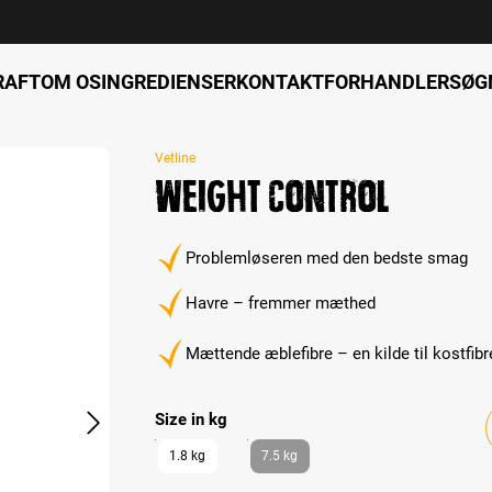
RAFT
OM OS
INGREDIENSER
KONTAKT
FORHANDLERSØG
Vetline
Weight Control
Problemløseren med den bedste smag
Havre – fremmer mæthed
Mættende æblefibre – en kilde til kostfibr
Select
Size in kg
1.8 kg
7.5 kg