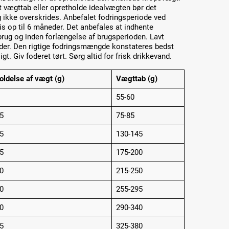
t vægttab eller opretholde idealvægten bør det
g ikke overskrides. Anbefalet fodringsperiode ved
is op til 6 måneder. Det anbefales at indhente
brug og inden forlængelse af brugsperioden. Lavt
der. Den rigtige fodringsmængde konstateres bedst
. Giv foderet tørt. Sørg altid for frisk drikkevand.
oldelse af vægt (g)
Vægttab (g)
55-60
5
75-85
5
130-145
5
175-200
0
215-250
0
255-295
0
290-340
5
325-380