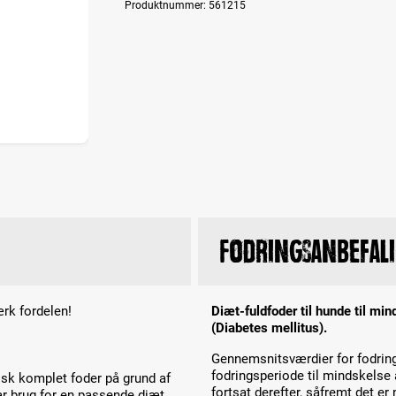
Produktnummer:
561215
Fodringsanbefal
k fordelen!
Diæt-fuldfoder til hunde til mi
(Diabetes mellitus).
Gennemsnitsværdier for fodring
fodringsperiode til mindskelse
tisk komplet foder på grund af
fortsat derefter, såfremt det e
ar brug for en passende diæt