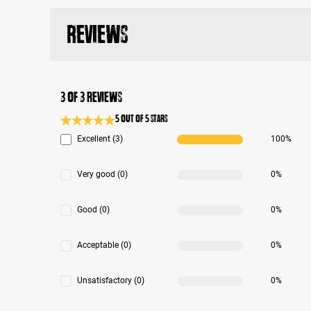
Reviews
3 of 3 reviews
5 out of 5 stars
Average rating 5 of 5 Stars
Excellent (3)
100%
Very good (0)
0%
Good (0)
0%
Acceptable (0)
0%
Unsatisfactory (0)
0%