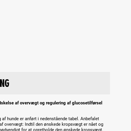
ing
ndskelse af overvægt og regulering af glucosetilførsel
 af hunde er anført i nedenstående tabel. Anbefalet
 af overvægt: Indtil den ønskede kropsvægt er nået og
r nødvendigt for at opretholde den ønskede kropsvægt.