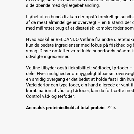
sideløbende med dyrlægebehandling.
I løbet af en hunds liv kan der opstå forskellige sun
af de mest almindelige er overvægt – en tilstand, der 
med målrettet brug af et diætetisk komplet foder som
Hvad adskiller BELCANDO Vetline fra andre diætetis
kun de bedste ingredienser med fokus på friskhed og 
smag. Disse omfatter værdifulde superfoods såsom kri
udvalgte ingredienser.
Vetline tilbyder også fleksibilitet: vådfoder, tørfoder 
dele. Hver mulighed er omhyggeligt tilpasset overvægt
en smidig overgang er det bedst at holde fast i din hu
Vælg derfor den type foder, din hund allerede er vant ti
kombination af våd- og tørfoder, kan du fortsætte me
Control våd- og tørfoder.
Animalsk proteinindhold af total protein:
72 %