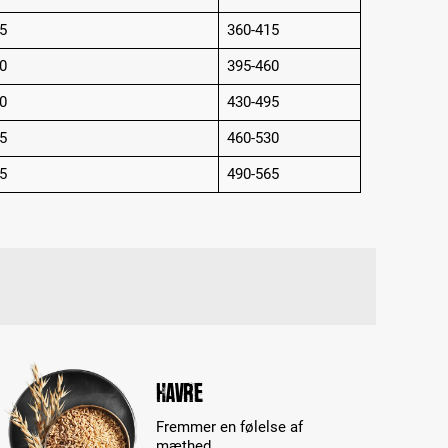
5
360-415
0
395-460
0
430-495
5
460-530
5
490-565
Havre
Fremmer en følelse af
mæthed.