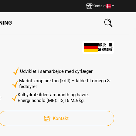
Kontakt
NING
MADE IN
GERMANY
Udviklet i samarbejde med dyrlæger
Marint zooplankton (krill) – kilde til omega-3-
fedtsyrer
Kulhydratkilder: amaranth og havre.
e
Energiindhold (ME): 13,16 MJ/kg.
Kontakt