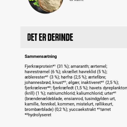
Det er derinde
Sammensætning
Fjerkræprotein*¹ (31 %); amaranth; ærtemel;
havrestrømel (6 %); skrællet havreklid (5 %);
æblerester*¹ (3 %); hørfrø (2,5 %); ærtefibre;
johannesbrød, knust*¹; ølgær, inaktiveret*¹ (2,5 %);
fjerkrælever*²; fjerkræfedt (1,5 %); havets dyreplankto
(krill) (1 %); natriumchlorid; kaliumchlorid; urter*¹
(brændenældeblade, ensianrod, tusindgylden urt,
kamille, fennikel, kommen, mistelurt, røllikeurt,
brombærblade) (0,2 %); yuccaekstrakt *¹tørret
*²hydrolyseret