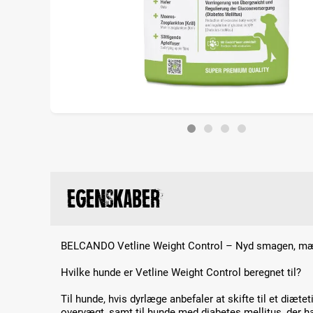
Egenskaber
BELCANDO Vetline Weight Control – Nyd smagen, mær
Hvilke hunde er Vetline Weight Control beregnet til?
Til hunde, hvis dyrlæge anbefaler at skifte til et diæte
overvægt, samt til hunde med diabetes mellitus, der h