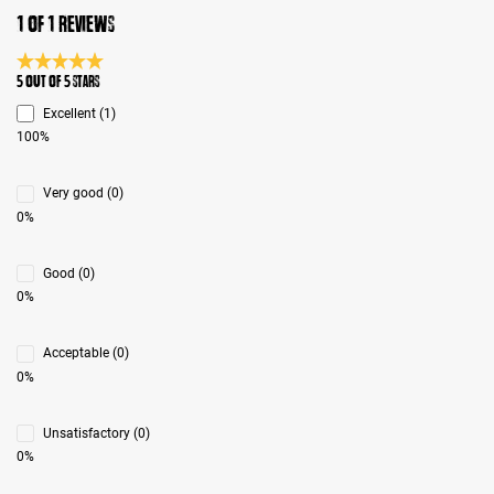
1 of 1 reviews
Average rating 5 of 5 Stars
5 out of 5 stars
Excellent (1)
100%
Very good (0)
0%
Good (0)
0%
Acceptable (0)
0%
Unsatisfactory (0)
0%