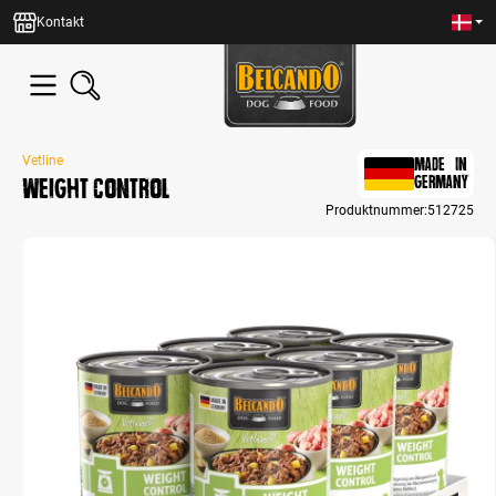
in content
Kontakt
Vetline
MADE IN
Weight Control
GERMANY
Produktnummer:
512725
Skip image gallery