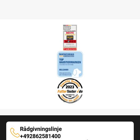
Rådgivningslinje
Rådgivningslinje
+492862581400