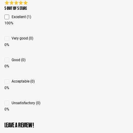
Average rating 5 of 5 Stars
5 out of 5 stars
Excellent (1)
100%
Very good (0)
0%
Good (0)
0%
Acceptable (0)
0%
Unsatisfactory (0)
0%
Leave a review!