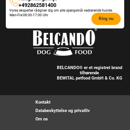
Rådgivningslinje
+492862581400
Vores eksperter rådgiver dig om alle spørgsmål vedrørende hunde.
Opening
Man-Fre
08:00-17:00 Uhr
Ring nu
hours
Feeding
Advice:
BELCANDO® er et registret brand
tilhørende
BEWITAL petfood GmbH & Co. KG
Kontakt
Databeskyttelse og privatliv
Om os