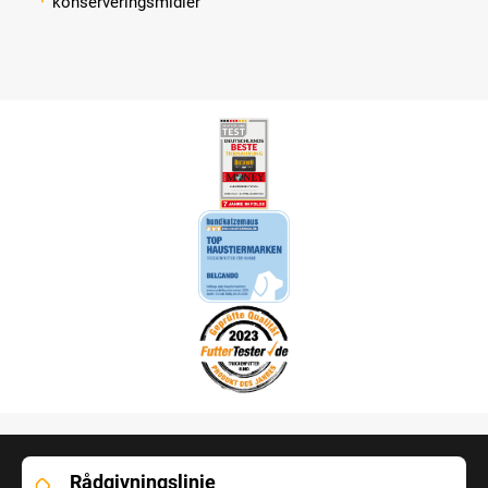
konserveringsmidler
Rådgivningslinje