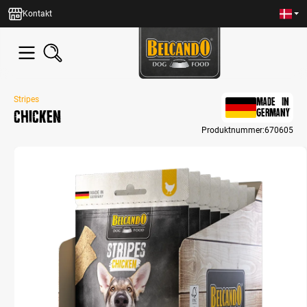
in content
Kontakt
Stripes
MADE IN
Chicken
GERMANY
Produktnummer:
670605
Skip image gallery