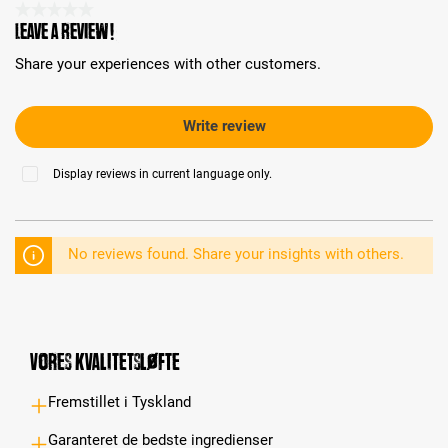
Average rating 0 of 5 Stars
Leave a review!
Share your experiences with other customers.
Write review
Display reviews in current language only.
No reviews found. Share your insights with others.
Vores kvalitetsløfte
Fremstillet i Tyskland
Garanteret de bedste ingredienser