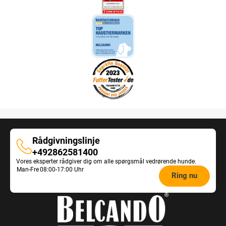
Rådgivningslinje
Rådgivningslinje
+492862581400
Vores eksperter rådgiver dig om alle spørgsmål vedrørende hunde.
Opening
Man-Fre
08:00-17:00 Uhr
Ring nu
hours
Feeding
Advice: