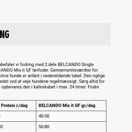
ing
nbefaler vi fodring med 2 dele BELCANDO Single
CANDO Mix it GF tørfoder. Gennemsnitsværdier for
tive hunde er anført i nedenstående tabel. Den rigtige
st ved at veje hundene regelmæssigt. Sørg altid for
n opbevares den i køleskabet i max. 24 timer. Fodre
 Protein r./dag
BELCANDO Mix it GF gr./dag
0
40-50
60
50-80