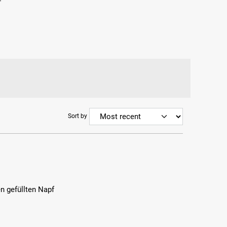
-
Sort by
n gefüllten Napf