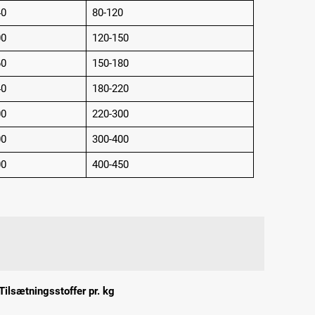
40
80-120
00
120-150
60
150-180
40
180-220
00
220-300
00
300-400
00
400-450
Tilsætningsstoffer pr. kg