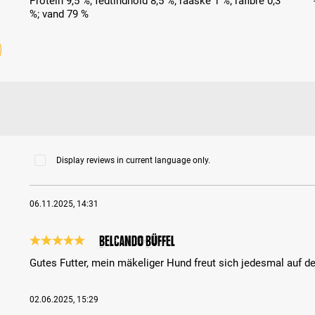
Protein 9,5 %; fedtindhold 8,5 %; råaske 1 %; råfibre 0,3
%; vand 79 %
Display reviews in current language only.
06.11.2025, 14:31
Belcando Büffel
Review with rating of 5 out of 5 stars
Gutes Futter, mein mäkeliger Hund freut sich jedesmal auf de
02.06.2025, 15:29