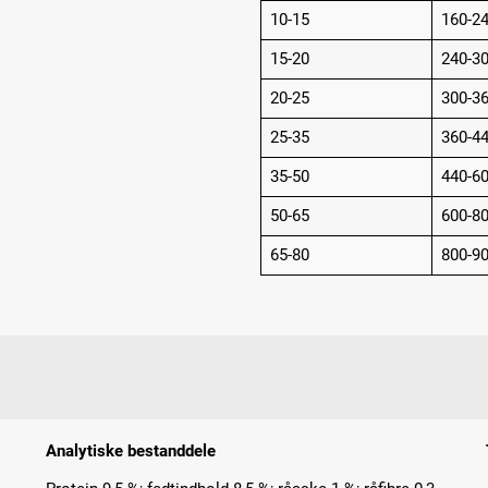
10-15
160-2
15-20
240-3
20-25
300-3
25-35
360-4
35-50
440-6
50-65
600-8
65-80
800-9
Analytiske bestanddele