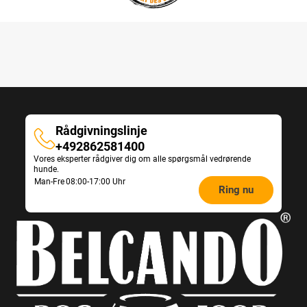
Rådgivningslinje
Rådgivningslinje
+492862581400
Vores eksperter rådgiver dig om alle spørgsmål vedrørende
hunde.
Opening
Man-Fre
08:00-17:00 Uhr
Ring nu
hours
Feeding
Advice: