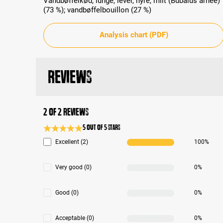
Vandbøffelkød, lunge, lever, nyre, milt (Bubalus arnee)
(73 %); vandbøffelbouillon (27 %)
Analysis chart (PDF)
Reviews
2 of 2 reviews
5 out of 5 stars
Average rating 5 of 5 Stars
Excellent (2)
100%
Very good (0)
0%
Good (0)
0%
Acceptable (0)
0%