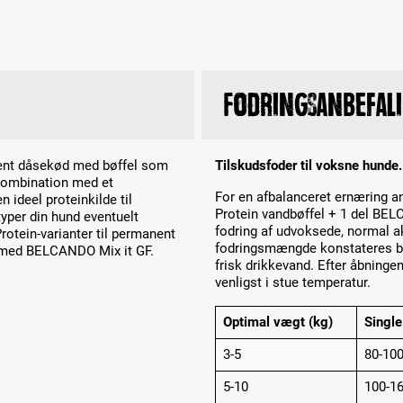
Fodringsanbefal
rent dåsekød med bøffel som
Tilskudsfoder til voksne hunde.
 kombination med et
For en afbalanceret ernæring a
ideel proteinkilde til
Protein vandbøffel + 1 del BEL
typer din hund eventuelt
fodring af udvoksede, normal ak
rotein-varianter til permanent
fodringsmængde konstateres bed
n med BELCANDO Mix it GF.
frisk drikkevand. Efter åbninge
venligst i stue temperatur.
Optimal vægt (kg)
Single
3-5
80-10
5-10
100-1