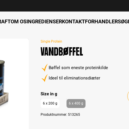
RAFT
OM OS
INGREDIENSER
KONTAKT
FORHANDLERSØG
Single Protein
Vandbøffel
Bøffel som eneste proteinkilde
Ideel til eliminationsdiæter
Select
Size in g
6 x 200 g
6 x 400 g
Produktnummer:
513265