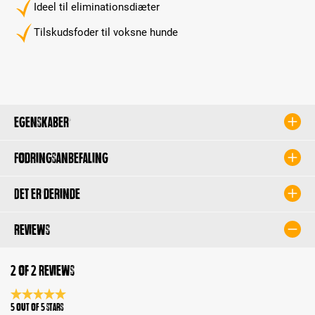
Ideel til eliminationsdiæter
Tilskudsfoder til voksne hunde
Egenskaber
Fodringsanbefaling
Det er derinde
Reviews
2 of 2 reviews
Average rating 5 of 5 Stars
5 out of 5 stars