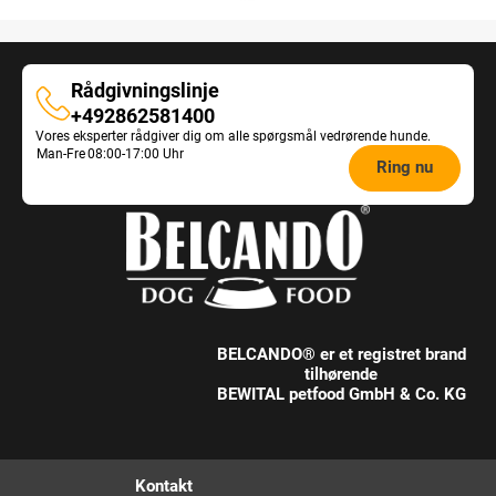
Rådgivningslinje
Rådgivningslinje
+492862581400
Vores eksperter rådgiver dig om alle spørgsmål vedrørende hunde.
Opening
Man-Fre
08:00-17:00 Uhr
Ring nu
hours
Feeding
Advice:
BELCANDO® er et registret brand
tilhørende
BEWITAL petfood GmbH & Co. KG
Kontakt