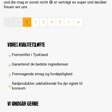
und die mag er sonst nicht 😅 er verträgt es super und darüber
freuen wir uns
Page
Page
Page
Page
Page
1
2
3
4
5
Vores kvalitetsløfte
Fremstillet i Tyskland
Garanteret de bedste ingredienser
Fremragende smag og fordøjelighed
Kødprodukter udelukkende fra dyr egnet til
konsum
Vi undgår gerne