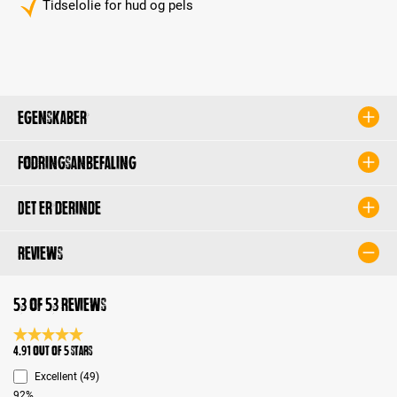
Tidselolie for hud og pels
Egenskaber
Fodringsanbefaling
Det er derinde
Reviews
53 of 53 reviews
Average rating 4.9 of 5 Stars
4.91 out of 5 stars
Excellent (49)
92%