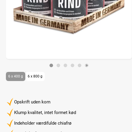
6 x 400 g
6 x 800 g
Opskrift uden korn
Klump kvalitet, intet formet kød
Indeholder værdifulde chiafrø