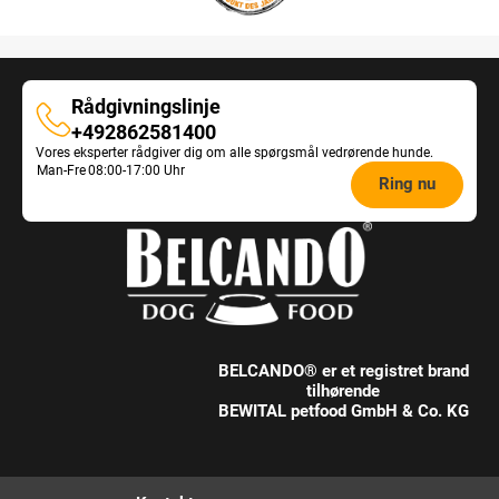
Rådgivningslinje
Rådgivningslinje
+492862581400
Vores eksperter rådgiver dig om alle spørgsmål vedrørende hunde.
Opening
Man-Fre
08:00-17:00 Uhr
Ring nu
hours
Feeding
Advice:
BELCANDO® er et registret brand
tilhørende
BEWITAL petfood GmbH & Co. KG