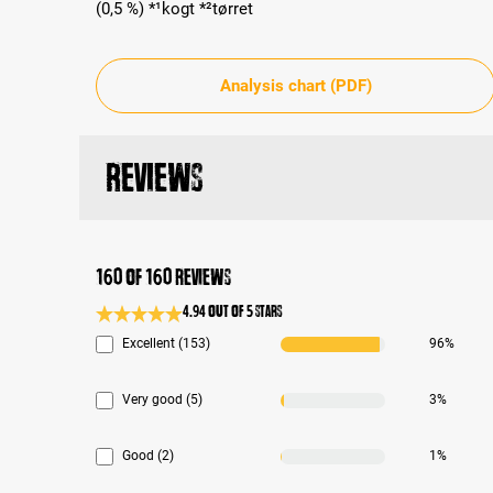
(0,5 %) *¹kogt *²tørret
Analysis chart (PDF)
Reviews
160 of 160 reviews
4.94 out of 5 stars
Average rating 4.9 of 5 Stars
Excellent (153)
96%
Very good (5)
3%
Good (2)
1%