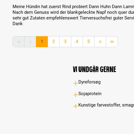
Review with rating of 5 out of 5 stars
Meine Hündin hat zuerst Rind probiert Dann Huhn Dann Lamm
Nach dem Genuss wird der blankgeleckte Napf noch quer dur
sehr gut Zutaten empfehlenswert Tierversuchsfrei guter Serv
Dank
Page
Page
Page
Page
Page
1
2
3
4
5
Vi undgår gerne
Dyreforsøg
Sojaprotein
Kunstige farvestoffer, smag