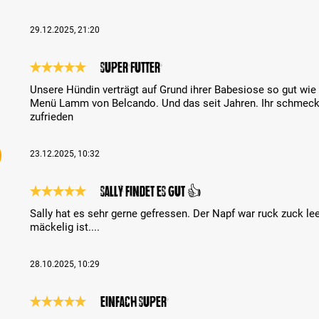
29.12.2025, 21:20
super Futter
Review with rating of 5 out of 5 stars
Unsere Hündin verträgt auf Grund ihrer Babesiose so gut wie 
Menü Lamm von Belcando. Und das seit Jahren. Ihr schmeckt
zufrieden
23.12.2025, 10:32
Sally findet es gut 👍
Review with rating of 5 out of 5 stars
Sally hat es sehr gerne gefressen. Der Napf war ruck zuck le
mäckelig ist....
28.10.2025, 10:29
Einfach super
Review with rating of 5 out of 5 stars