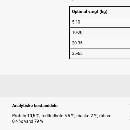
Optimal vægt (kg)
5-10
10-20
20-35
35-65
Analytiske bestanddele
Protein 10,5 %; fedtindhold 5,5 %; råaske 2 %; råfibre
0,4 %; vand 79 %