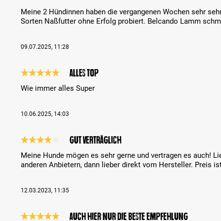
Review with rating of 5 out of 5 stars
Meine 2 Hündinnen haben die vergangenen Wochen sehr sehr
Sorten Naßfutter ohne Erfolg probiert. Belcando Lamm schme
09.07.2025, 11:28
Alles Top
Review with rating of 5 out of 5 stars
Wie immer alles Super
10.06.2025, 14:03
Gut verträglich
Review with rating of 4 out of 5 stars
Meine Hunde mögen es sehr gerne und vertragen es auch! Li
anderen Anbietern, dann lieber direkt vom Hersteller. Preis is
12.03.2023, 11:35
Auch hier nur die beste Empfehlung