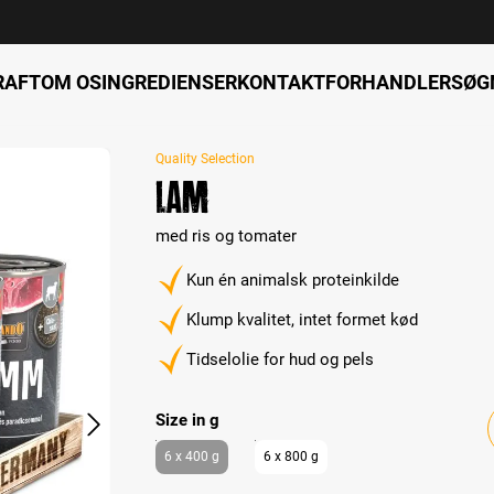
RAFT
OM OS
INGREDIENSER
KONTAKT
FORHANDLERSØG
Quality Selection
Lam
med ris og tomater
Kun én animalsk proteinkilde
Klump kvalitet, intet formet kød
Tidselolie for hud og pels
Select
Size in g
6 x 400 g
6 x 800 g