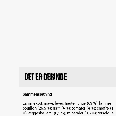
Det er derinde
Sammensætning
Lammekød, mave, lever, hjerte, lunge (63 %); lamme
bouillon (26,5 %); ris*¹ (4 %); tomater (4 %); chiafrø (1
%); æggeskaller*² (0,5 %); mineraler (0,5 %); tidselolie