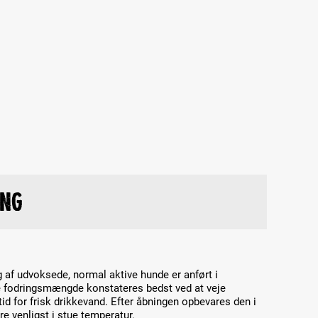
ing
 af udvoksede, normal aktive hunde er anført i
e fodringsmængde konstateres bedst ved at veje
d for frisk drikkevand. Efter åbningen opbevares den i
re venligst i stue temperatur.