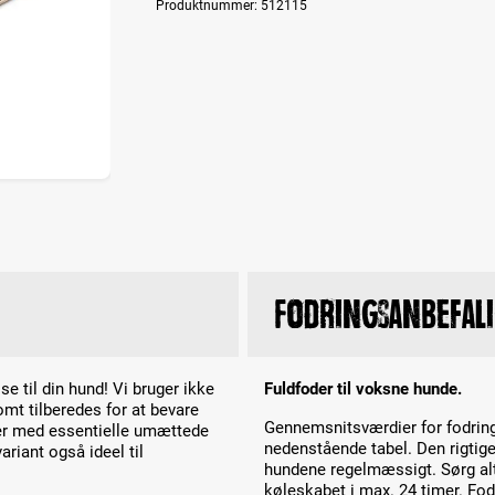
Produktnummer:
512115
Fodringsanbefal
e til din hund! Vi bruger ikke
Fuldfoder til voksne hunde.
mt tilberedes for at bevare
Gennemsnitsværdier for fodring
ger med essentielle umættede
nedenstående tabel. Den rigtig
riant også ideel til
hundene regelmæssigt. Sørg alti
køleskabet i max. 24 timer. Fod