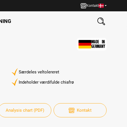
Kontakt
NING
MADE IN
GERMANY
Særdeles veltolereret
Indeholder værdifulde chiafrø
Analysis chart (PDF)
Kontakt