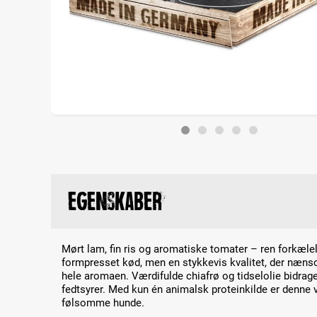
Egenskaber
Mørt lam, fin ris og aromatiske tomater – ren forkælels
formpresset kød, men en stykkevis kvalitet, der nænso
hele aromaen. Værdifulde chiafrø og tidselolie bidra
fedtsyrer. Med kun én animalsk proteinkilde er denne va
følsomme hunde.