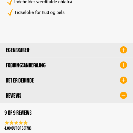
Indeholder værdifulde chiafrø
Tidselolie for hud og pels
Egenskaber
Fodringsanbefaling
Det er derinde
Reviews
9 of 9 reviews
Average rating 4.8 of 5 Stars
4.89 out of 5 stars