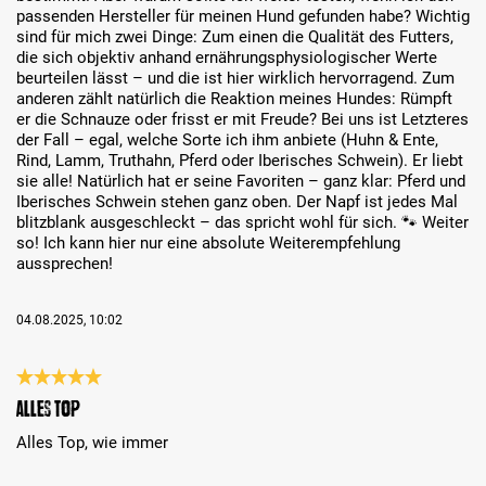
passenden Hersteller für meinen Hund gefunden habe? Wichtig
sind für mich zwei Dinge: Zum einen die Qualität des Futters,
die sich objektiv anhand ernährungsphysiologischer Werte
beurteilen lässt – und die ist hier wirklich hervorragend. Zum
anderen zählt natürlich die Reaktion meines Hundes: Rümpft
er die Schnauze oder frisst er mit Freude? Bei uns ist Letzteres
der Fall – egal, welche Sorte ich ihm anbiete (Huhn & Ente,
Rind, Lamm, Truthahn, Pferd oder Iberisches Schwein). Er liebt
sie alle! Natürlich hat er seine Favoriten – ganz klar: Pferd und
Iberisches Schwein stehen ganz oben. Der Napf ist jedes Mal
blitzblank ausgeschleckt – das spricht wohl für sich. 🐾 Weiter
so! Ich kann hier nur eine absolute Weiterempfehlung
aussprechen!
04.08.2025, 10:02
Review with rating of 5 out of 5 stars
Alles Top
Alles Top, wie immer