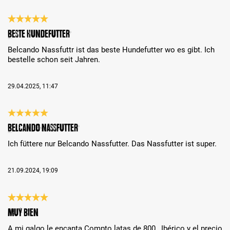
Review with rating of 5 out of 5 stars
Beste Hundefutter
Belcando Nassfuttr ist das beste Hundefutter wo es gibt. Ich
bestelle schon seit Jahren.
29.04.2025, 11:47
Review with rating of 5 out of 5 stars
Belcando Nassfutter
Ich füttere nur Belcando Nassfutter. Das Nassfutter ist super.
21.09.2024, 19:09
Review with rating of 5 out of 5 stars
Muy bien
A mi galgo le encanta.Compto latas de 800 , Ibérico y el precio