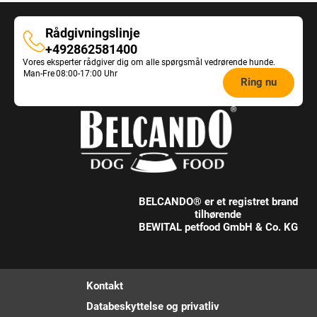
Rådgivningslinje
Rådgivningslinje
+492862581400
Vores eksperter rådgiver dig om alle spørgsmål vedrørende hunde.
Opening
Man-Fre
08:00-17:00 Uhr
Ring nu
hours
Feeding
Advice:
BELCANDO® er et registret brand
tilhørende
BEWITAL petfood GmbH & Co. KG
Kontakt
Databeskyttelse og privatliv