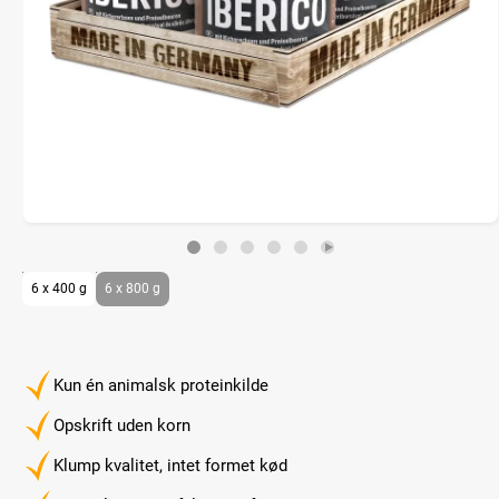
6 x 400 g
6 x 800 g
Kun én animalsk proteinkilde
Opskrift uden korn
Klump kvalitet, intet formet kød