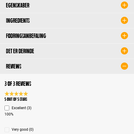
Egenskaber
Ingredients
Fodringsanbefaling
Det er derinde
Reviews
3 of 3 reviews
Average rating 5 of 5 Stars
5 out of 5 stars
Excellent (3)
100%
Very good (0)