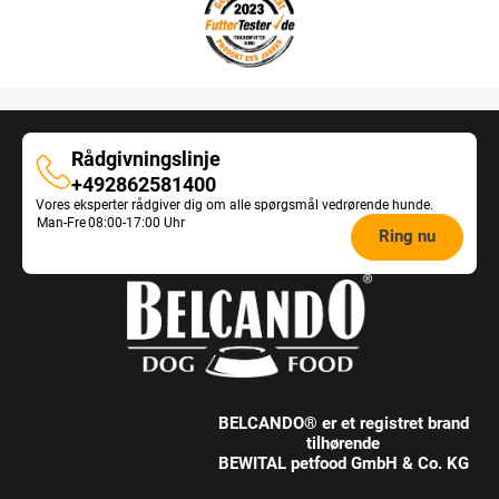
Rådgivningslinje
Rådgivningslinje
+492862581400
Vores eksperter rådgiver dig om alle spørgsmål vedrørende hunde.
Opening
Man-Fre
08:00-17:00 Uhr
Ring nu
hours
Feeding
Advice:
BELCANDO® er et registret brand
tilhørende
BEWITAL petfood GmbH & Co. KG