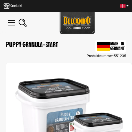
in content
Kontakt
Puppy Granula-Start
MADE IN
GERMANY
Produktnummer:
551235
Skip image gallery