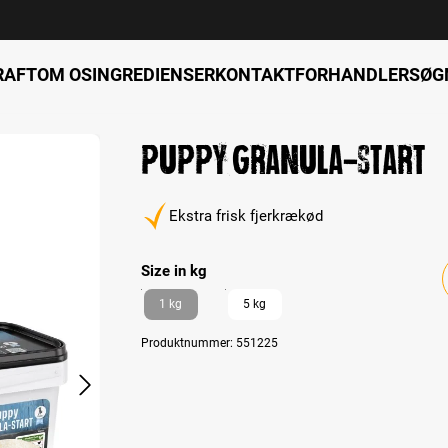
RAFT
OM OS
INGREDIENSER
KONTAKT
FORHANDLERSØG
Puppy Granula-Start
Ekstra frisk fjerkrækød
Select
Size in kg
1 kg
5 kg
Produktnummer:
551225