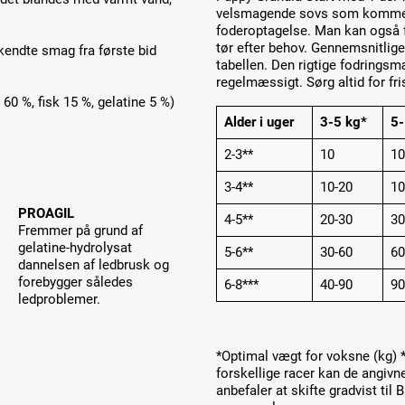
velsmagende sovs som kommes 
foderoptagelse. Man kan også
tør efter behov. Gennemsnitlige
lkendte smag fra første bid
tabellen. Den rigtige fodrings
regelmæssigt. Sørg altid for fr
60 %, fisk 15 %, gelatine 5 %)
Alder i uger
3-5 kg*
5-
2-3**
10
10
3-4**
10-20
10
PROAGIL
4-5**
20-30
30
Fremmer på grund af
gelatine-hydrolysat
5-6**
30-60
60
dannelsen af ledbrusk og
forebygger således
6-8***
40-90
90
ledproblemer.
*Optimal vægt for voksne (kg) *
forskellige racer kan de angivn
anbefaler at skifte gradvist t