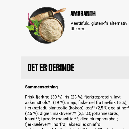
Amaranth
Værdifuld, gluten-fri alternativ
til korn.
Det er derinde
Sammensætning
Frisk fjerkræ (30 %); ris (23 %); fjerkræprotein, lavt
askeindhold*¹ (19 %); majs; fiskemel fra havfisk (6 %);
fjerkræfedt; planteolie (kokos); æg*¹ (2,5 %); gelatine*
(2,5 %); ølgær, inaktiveret*¹ (2,5 %); johannesbrød,
knust*¹; tørrede roesnitter*³; dicalciumphosphat;
fjerkrælever*²; hørfrø; lakseolie; chiafrø;