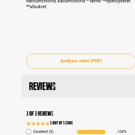
natriumchlorid; kaliumchlorid *¹tørret *²hydrolyseret
*³afsukret
Analysis chart (PDF)
Reviews
3 of 3 reviews
5 out of 5 stars
Average rating 5 of 5 Stars
Excellent (3)
100%