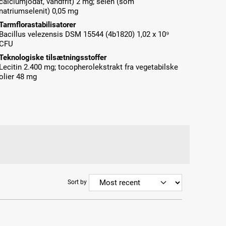
calciumjodat, vandfrit) 2 mg; selen (som
natriumselenit) 0,05 mg
Tarmflorastabilisatorer
Bacillus velezensis DSM 15544 (4b1820) 1,02 x 10⁹
CFU
Teknologiske tilsætningsstoffer
Lecitin 2.400 mg; tocopherolekstrakt fra vegetabilske
olier 48 mg
Sort by