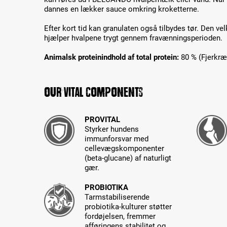
dannes en lækker sauce omkring kroketterne.
Efter kort tid kan granulaten også tilbydes tør. Den ve
hjælper hvalpene trygt gennem fravænningsperioden.
Animalsk proteinindhold af total protein:
80 % (Fjerkræ 
Our Vital Components
PROVITAL
Styrker hundens
immunforsvar med
cellevægskomponenter
(beta-glucane) af naturligt
gær.
PROBIOTIKA
Tarmstabiliserende
probiotika-kulturer støtter
fordøjelsen, fremmer
afføringens stabilitet og