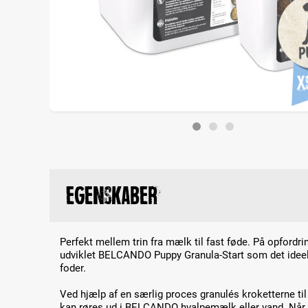
Egenskaber
Perfekt mellem trin fra mælk til fast føde. På opfordr
udviklet BELCANDO Puppy Granula-Start som det ideell
foder.
Ved hjælp af en særlig proces granulés kroketterne til
kan røres ud i BELCANDO hvalpemælk eller vand. Når 