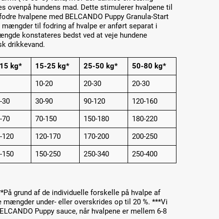
ovenpå hundens mad. Dette stimulerer hvalpene til
 fodre hvalpene med BELCANDO Puppy Granula-Start
 mængder til fodring af hvalpe er anført separat i
mængde konstateres bedst ved at veje hundene
isk drikkevand.
15 kg*
15-25 kg*
25-50 kg*
50-80 kg*
10-20
20-30
20-30
-30
30-90
90-120
120-160
-70
70-150
150-180
180-220
-120
120-170
170-200
200-250
-150
150-250
250-340
250-400
*På grund af de individuelle forskelle på hvalpe af
e mængder under- eller overskrides op til 20 %. ***Vi
il BELCANDO Puppy sauce, når hvalpene er mellem 6-8