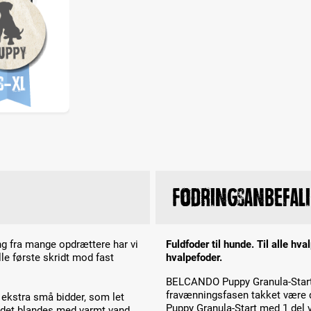
Fodringsanbefal
ing fra mange opdrættere har vi
Fuldfoder til hunde. Til alle hv
e første skridt mod fast
hvalpefoder.
BELCANDO Puppy Granula-Start l
fravænningsfasen takket være d
 ekstra små bidder, som let
Puppy Granula-Start med 1 del 
det blandes med varmt vand,