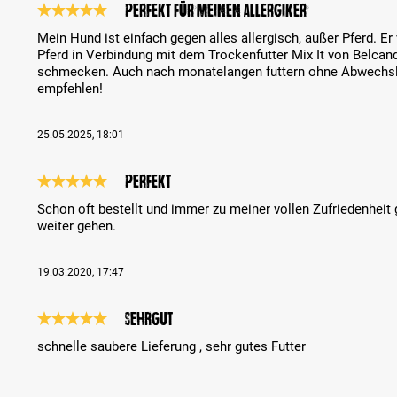
Perfekt für meinen Allergiker
Review with rating of 5 out of 5 stars
Mein Hund ist einfach gegen alles allergisch, außer Pferd. Er
Pferd in Verbindung mit dem Trockenfutter Mix It von Belcan
schmecken. Auch nach monatelangen futtern ohne Abwechslun
empfehlen!
25.05.2025, 18:01
Perfekt
Review with rating of 5 out of 5 stars
Schon oft bestellt und immer zu meiner vollen Zufriedenheit g
weiter gehen.
19.03.2020, 17:47
sehrgut
Review with rating of 5 out of 5 stars
schnelle saubere Lieferung , sehr gutes Futter