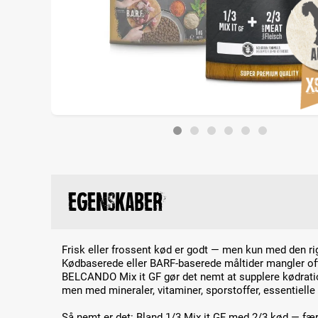
Egenskaber
Frisk eller frossent kød er godt — men kun med den ri
Kødbaserede eller BARF-baserede måltider mangler oft
BELCANDO Mix it GF gør det nemt at supplere kødratio
men med mineraler, vitaminer, sporstoffer, essentielle 
Så nemt er det: Bland 1/3 Mix it GF med 2/3 kød — fær