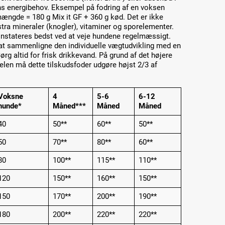
s energibehov. Eksempel på fodring af en voksen
mængde = 180 g Mix it GF + 360 g kød. Det er ikke
tra mineraler (knogler), vitaminer og sporelementer.
nstateres bedst ved at veje hundene regelmæssigt.
at sammenligne den individuelle vægtudvikling med en
rg altid for frisk drikkevand. På grund af det højere
selen må dette tilskudsfoder udgøre højst 2/3 af
Voksne
4
5-6
6-12
hunde*
Måned***
Måned
Måned
40
50**
60**
50**
50
70**
80**
60**
80
100**
115**
110**
120
150**
160**
150**
150
170**
200**
190**
180
200**
220**
220**