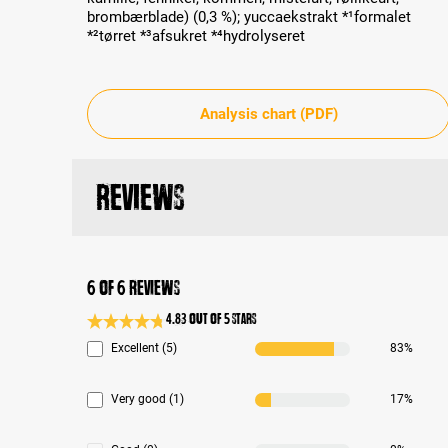
brombærblade) (0,3 %); yuccaekstrakt *¹formalet
*²tørret *³afsukret *⁴hydrolyseret
Analysis chart (PDF)
Reviews
6 of 6 reviews
4.83 out of 5 stars
Average rating 4.8 of 5 Stars
Excellent (5)
83%
Very good (1)
17%