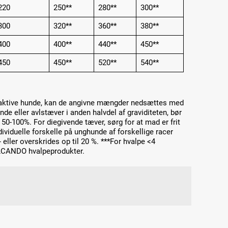
220
250**
280**
300**
300
320**
360**
380**
400
400**
440**
450**
450
450**
520**
540**
 aktive hunde, kan de angivne mængder nedsættes med
de eller avlstæver i anden halvdel af graviditeten, bør
-100%. For diegivende tæver, sørg for at mad er frit
dividuelle forskelle på unghunde af forskellige racer
ller overskrides op til 20 %. ***For hvalpe <4
ELCANDO hvalpeprodukter.