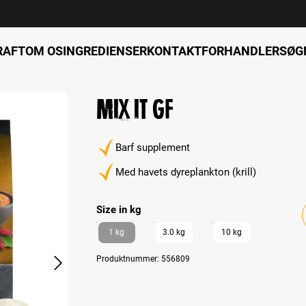
RAFT
OM OS
INGREDIENSER
KONTAKT
FORHANDLERSØG
Mix it GF
Barf supplement
Med havets dyreplankton (krill)
Select
Size in kg
1 kg
3.0 kg
10 kg
Produktnummer:
556809