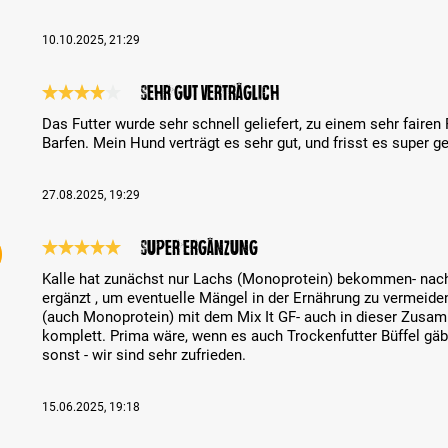
10.10.2025, 21:29
Sehr gut verträglich
Review with rating of 4 out of 5 stars
Das Futter wurde sehr schnell geliefert, zu einem sehr fairen
Barfen. Mein Hund verträgt es sehr gut, und frisst es super g
27.08.2025, 19:29
Super Ergänzung
Review with rating of 5 out of 5 stars
Kalle hat zunächst nur Lachs (Monoprotein) bekommen- nach e
ergänzt , um eventuelle Mängel in der Ernährung zu vermeid
(auch Monoprotein) mit dem Mix It GF- auch in dieser Zusam
komplett. Prima wäre, wenn es auch Trockenfutter Büffel gäbe
sonst - wir sind sehr zufrieden.
15.06.2025, 19:18