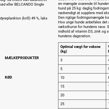
en mængde svarende til hunden
t kød eller BELCANDO Single
hund på 25 kg: daglig fodrings
nødvendigt at supplere med eks
Den rigtige fodringsmængde ko
yreplankton (krill) 49 %, laks
Hos unge hunde anbefales det 
vækstkurve for hundens race. Sø
indhold af vitamin D3, zink og 
hundens dagsration.
Optimal vægt for voksne
(kg)
MÆLKEPRODUKTER
3
5
KØD
10
15
20
25