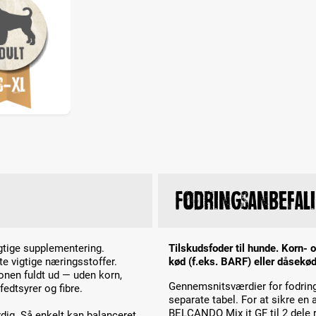
Fodringsanbefal
gtige supplementering.
Tilskudsfoder til hunde. Korn- o
e vigtige næringsstoffer.
kød (f.eks. BARF) eller dåsekød
nen fuldt ud — uden korn,
Gennemsnitsværdier for fodring a
fedtsyrer og fibre.
separate tabel. For at sikre en 
BELCANDO Mix it GF til 2 dele re
dig. Så enkelt kan balanceret