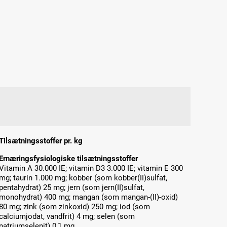
Tilsætningsstoffer pr. kg
Ernæringsfysiologiske tilsætningsstoffer
Vitamin A 30.000 IE; vitamin D3 3.000 IE; vitamin E 300
mg; taurin 1.000 mg; kobber (som kobber(II)sulfat,
pentahydrat) 25 mg; jern (som jern(II)sulfat,
monohydrat) 400 mg; mangan (som mangan-(II)-oxid)
80 mg; zink (som zinkoxid) 250 mg; iod (som
calciumjodat, vandfrit) 4 mg; selen (som
natriumselenit) 0,1 mg