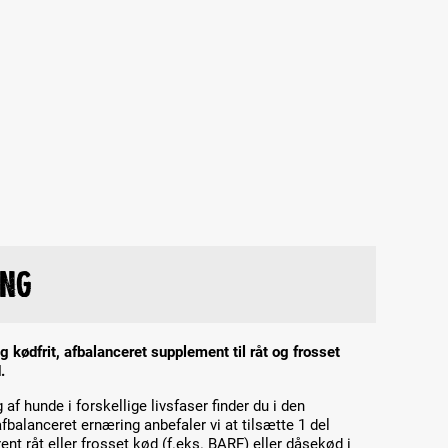
ing
g kødfrit, afbalanceret supplement til råt og frosset
.
f hunde i forskellige livsfaser finder du i den
afbalanceret ernæring anbefaler vi at tilsætte 1 del
nt råt eller frosset kød (f.eks. BARF) eller dåsekød i