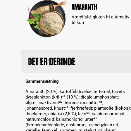
Amaranth
Værdifuld, gluten-fri alternativ
til korn.
Det er derinde
Sammensætning
Amaranth (20 %); kartoffelstivelse; ærtemel; havets
dyreplankton (krill)*¹ (10 %); dicalciumphosphat;
ølgær, inaktiveret*²; tørrede roesnitter*³;
johannesbrød, knust*²; fjerkræfedt; planteolie (kokos);
druekerner; chiafrø (2,5 %); laks*⁴; calciumcarbonat;
natriumchlorid; kaliumchlorid; urter*²
(brændenældeblade, ensianrod, tusindgylden urt,
kamille, fennikel, kommen, mistelurt, røllikeurt,