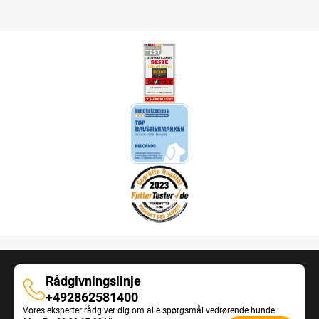
Rådgivningslinje
Rådgivningslinje
+492862581400
Vores eksperter rådgiver dig om alle spørgsmål vedrørende hunde.