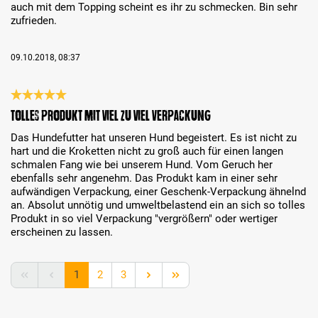
auch mit dem Topping scheint es ihr zu schmecken. Bin sehr
zufrieden.
09.10.2018, 08:37
Review with rating of 5 out of 5 stars
Tolles Produkt mit viel zu viel Verpackung
Das Hundefutter hat unseren Hund begeistert. Es ist nicht zu
hart und die Kroketten nicht zu groß auch für einen langen
schmalen Fang wie bei unserem Hund. Vom Geruch her
ebenfalls sehr angenehm. Das Produkt kam in einer sehr
aufwändigen Verpackung, einer Geschenk-Verpackung ähnelnd
an. Absolut unnötig und umweltbelastend ein an sich so tolles
Produkt in so viel Verpackung "vergrößern" oder wertiger
erscheinen zu lassen.
Page
Page
Page
1
2
3