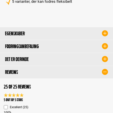
5 varianter, der kan fodres fleksibelt
Egenskaber
Fodringsanbefaling
Det er derinde
Reviews
25 of 25 reviews
Average rating 5 of 5 Stars
5 out of 5 stars
Excellent (25)
100%