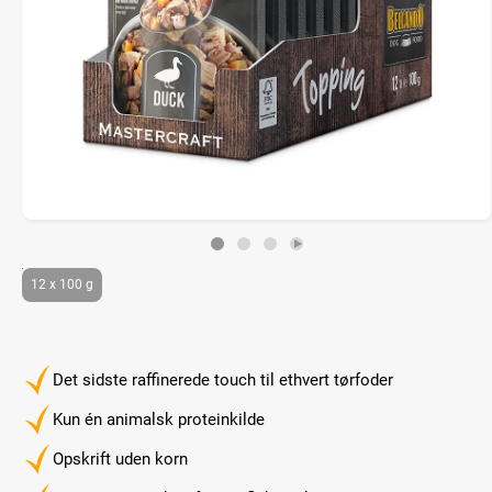
12 x 100 g
Det sidste raffinerede touch til ethvert tørfoder
Kun én animalsk proteinkilde
Opskrift uden korn