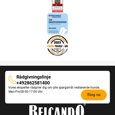
Rådgivningslinje
Rådgivningslinje
+492862581400
Vores eksperter rådgiver dig om alle spørgsmål vedrørende hunde.
Opening
Man-Fre
08:00-17:00 Uhr
Ring nu
hours
Feeding
Advice: