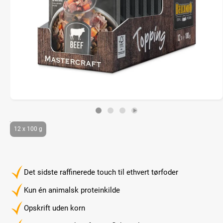
12 x 100 g
Det sidste raffinerede touch til ethvert tørfoder
Kun én animalsk proteinkilde
Opskrift uden korn