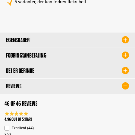
5 varianter, der kan fodres fleksibelt
Egenskaber
Fodringsanbefaling
Det er derinde
Reviews
46 of 46 reviews
Average rating 4.9 of 5 Stars
4.96 out of 5 stars
Excellent (44)
96%