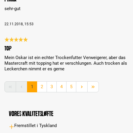
sehr-gut
22.11.2018, 15:53
Review with rating of 5 out of 5 stars
Top
Mein Oskar ist ein echter Trockenfutter Verweigerer, aber das
Mastercraft mit topping hat er verschlungen. Auch trocken als
Leckerchen nimmt er es gerne
Page
Page
Page
Page
Page
1
2
3
4
5
Vores kvalitetsløfte
Fremstillet i Tyskland