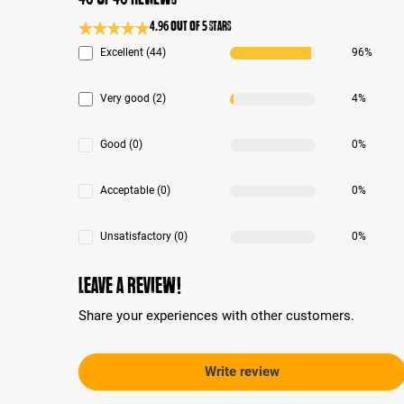
4.96 out of 5 stars
Average rating 4.9 of 5 Stars
Excellent (44)
96%
Very good (2)
4%
Good (0)
0%
Acceptable (0)
0%
Unsatisfactory (0)
0%
Leave a review!
Share your experiences with other customers.
Write review