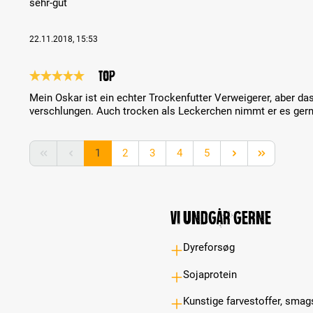
sehr-gut
22.11.2018, 15:53
Top
Review with rating of 5 out of 5 stars
Mein Oskar ist ein echter Trockenfutter Verweigerer, aber da
verschlungen. Auch trocken als Leckerchen nimmt er es ger
Page
Page
Page
Page
Page
1
2
3
4
5
Vi undgår gerne
Dyreforsøg
Sojaprotein
Kunstige farvestoffer, smag