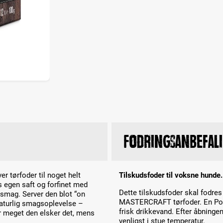
Fodringsanbefal
r tørfoder til noget helt
Tilskudsfoder til voksne hunde.
 egen saft og forfinet med
Dette tilskudsfoder skal fodr
g smag. Server den blot “on
MASTERCRAFT tørfoder. En Pouch
naturlig smagsoplevelse –
frisk drikkevand. Efter åbninge
vor meget den elsker det, mens
venligst i stue temperatur.