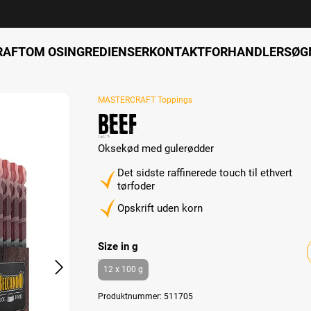
RAFT
OM OS
INGREDIENSER
KONTAKT
FORHANDLERSØG
MASTERCRAFT Toppings
Beef
Oksekød med gulerødder
Det sidste raffinerede touch til ethvert
tørfoder
Opskrift uden korn
Select
Size in g
12 x 100 g
Produktnummer:
511705