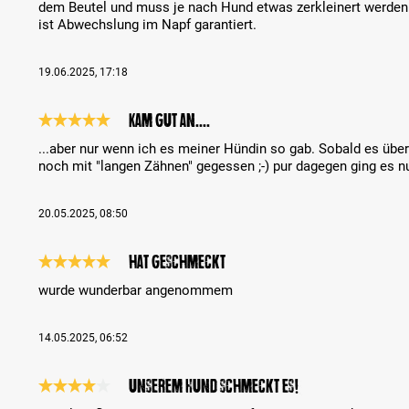
dem Beutel und muss je nach Hund etwas zerkleinert werden
ist Abwechslung im Napf garantiert.
19.06.2025, 17:18
Kam gut an....
Review with rating of 5 out of 5 stars
...aber nur wenn ich es meiner Hündin so gab. Sobald es über
noch mit "langen Zähnen" gegessen ;-) pur dagegen ging es 
20.05.2025, 08:50
hat geschmeckt
Review with rating of 5 out of 5 stars
wurde wunderbar angenommem
14.05.2025, 06:52
Unserem Hund schmeckt es!
Review with rating of 4 out of 5 stars