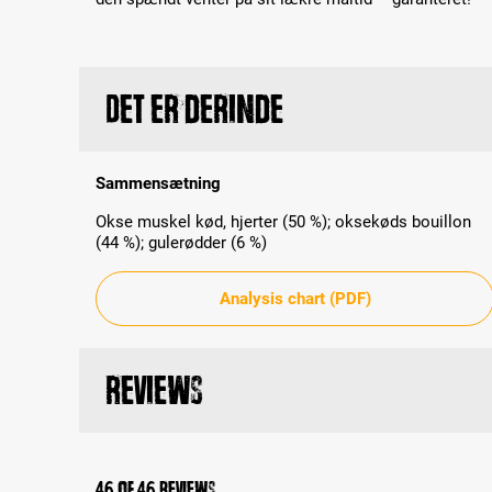
Det er derinde
Sammensætning
Okse muskel kød, hjerter (50 %); oksekøds bouillon
(44 %); gulerødder (6 %)
Analysis chart (PDF)
Reviews
46 of 46 reviews