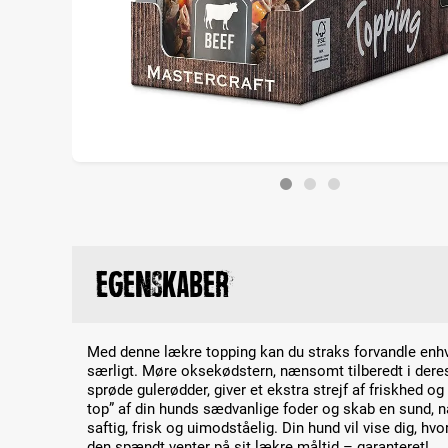
Egenskaber
Med denne lækre topping kan du straks forvandle enhve
særligt. Møre oksekødstern, nænsomt tilberedt i deres
sprøde gulerødder, giver et ekstra strejf af friskhed o
top” af din hunds sædvanlige foder og skab en sund, 
saftig, frisk og uimodståelig. Din hund vil vise dig, h
den spændt venter på sit lækre måltid – garanteret!