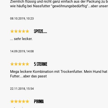
Ziemlich flüssig und nicht ganz einfach aus der Packung 
wie häufig bei Nassfutter "gewöhnungsbedürftig"...aber uns
08.10.2019, 10:23
Spitze....
Review with rating of 5 out of 5 stars
... sehr lecker.
14.09.2019, 14:08
5 Sterne
Review with rating of 5 out of 5 stars
Mega leckere Kombination mit Trockenfutter. Mein Hund hat e
Futter....aber das passt
22.11.2018, 15:54
prima
Review with rating of 5 out of 5 stars