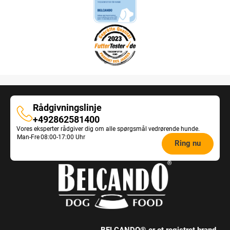
Rådgivningslinje
Rådgivningslinje
+492862581400
Vores eksperter rådgiver dig om alle spørgsmål vedrørende hunde.
Opening
Man-Fre
08:00-17:00 Uhr
Ring nu
hours
Feeding
Advice: