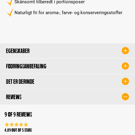
Skånsomt tilberedt i portionsposer
Naturligt fri for aroma-, farve- og konserveringsstoffer
Egenskaber
Fodringsanbefaling
Det er derinde
Reviews
9 of 9 reviews
Average rating 4.8 of 5 Stars
4.89 out of 5 stars