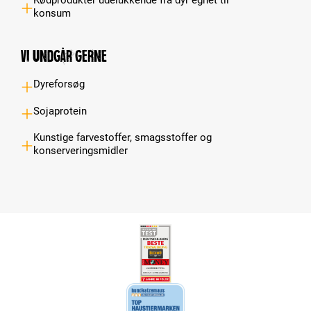
Kødprodukter udelukkende fra dyr egnet til
konsum
Vi undgår gerne
Dyreforsøg
Sojaprotein
Kunstige farvestoffer, smagsstoffer og
konserveringsmidler