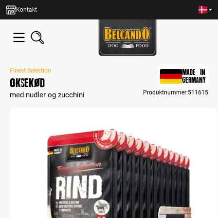
in content
Kontakt
Finest Selection
MADE IN
Oksekød
GERMANY
Produktnummer:
511615
med nudler og zucchini
Skip image gallery