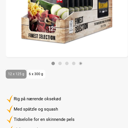
12 x 125 g
6 x 300 g
Rig på nærende oksekød
Med spätzle og squash
Tidselolie for en skinnende pels