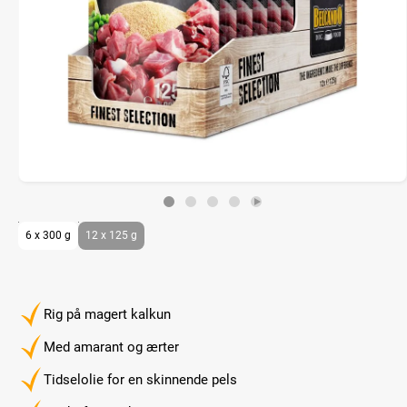
6 x 300 g
12 x 125 g
Rig på magert kalkun
Med amarant og ærter
Tidselolie for en skinnende pels