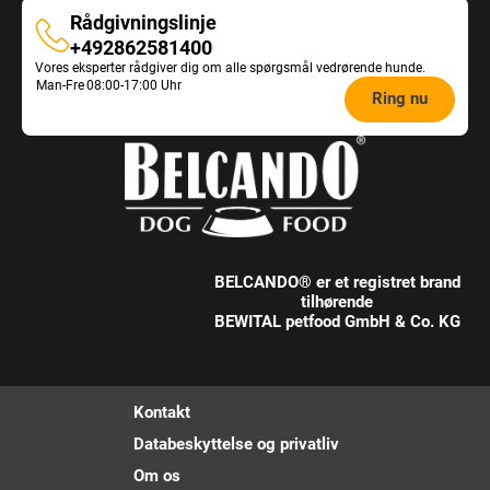
Rådgivningslinje
Rådgivningslinje
+492862581400
Vores eksperter rådgiver dig om alle spørgsmål vedrørende hunde.
Opening
Man-Fre
08:00-17:00 Uhr
Ring nu
hours
Feeding
Advice:
BELCANDO® er et registret brand
tilhørende
BEWITAL petfood GmbH & Co. KG
Kontakt
Databeskyttelse og privatliv
Om os