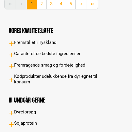
Page
Page
Page
Page
Page
1
2
3
4
5
Vores kvalitetsløfte
Fremstillet i Tyskland
Garanteret de bedste ingredienser
Fremragende smag og fordøjelighed
Kødprodukter udelukkende fra dyr egnet til
konsum
Vi undgår gerne
Dyreforsøg
Sojaprotein