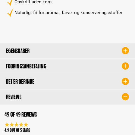
Opskrift uden korn
Naturligt fri for aroma-, farve- og konserveringsstoffer
Egenskaber
Fodringsanbefaling
Det er derinde
Reviews
49 of 49 reviews
Average rating 4.9 of 5 Stars
4.9 out of 5 stars