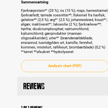
Sammensætning
Fjerkræprotein*¹ (25 %); ris (15 %); majs; havrestrømel
fjerkræfedt; tørrede roesnitter*²; fiskemel fra havfisk;
gelatine*³ (2,5 %); æg*¹ (2,5 %); johannesbrød, knust*¹;
ølgær, inaktiveret*¹; lakseolie (2 %); fjerkrælever*³;
hørfrø; dicalciumphosphat; natriumchlorid;
kaliumchlorid; gærprodukter (mannan-
oligosakkarider); urter*¹ (brændenældeblade,
ensianrod, tusindgylden urt, kamille, fennikel,
kommen, mistelurt, røllikeurt, brombærblade) (0,2 %)
*¹tørret *²afsukret *³hydrolyseret
Analysis chart (PDF)
Reviews
1 of 1 reviews