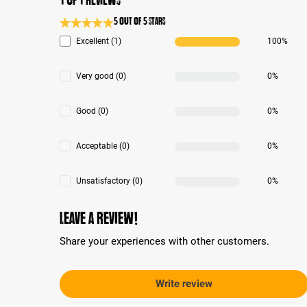
5 out of 5 stars
Average rating 5 of 5 Stars
Excellent (1)
100%
Very good (0)
0%
Good (0)
0%
Acceptable (0)
0%
Unsatisfactory (0)
0%
Leave a review!
Share your experiences with other customers.
Write review