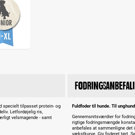
Fodringsanbefal
 specielt tilpasset protein- og
Fuldfoder til hunde. Til unghun
liv. Letfordøjelig ris,
Gennemsnitsværdier for fodring
særligt velsmagende - samt
rigtige fodringsmængde konsta
anbefales at sammenligne det i
vækstkurve. Giv foderet tørt. Sø