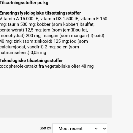
Tilsætningsstoffer pr. kg
Ernæringsfysiologiske tilsætningsstoffer
Vitamin A 15.000 IE; vitamin D3 1.500 IE; vitamin E 150
mg; taurin 500 mg; kobber (som kobber(II)sulfat,
pentahydrat) 12,5 mg; jern (som jern(II)sulfat,
monohydrat) 200 mg; mangan (som mangan-(II)-oxid)
40 mg; zink (som zinkoxid) 125 mg; iod (som
calciumjodat, vandfrit) 2 mg; selen (som
natriumselenit) 0,05 mg
Teknologiske tilsætningsstoffer
tocopherolekstrakt fra vegetabilske olier 48 mg
Sort by