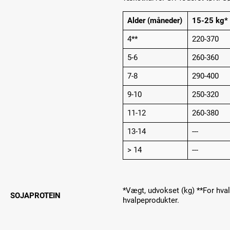
Alder (måneder)
15-25 kg*
4**
220-370
5-6
260-360
7-8
290-400
9-10
250-320
11-12
260-380
13-14
---
> 14
---
*Vægt, udvokset (kg) **For hv
SOJAPROTEIN
hvalpeprodukter.