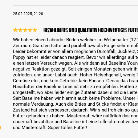
25.02.2025, 21:20
Bezahlbares und qualitativ hochwertiges Futt
Review with rating of 5 out of 5 stars
Wir haben einen Labrador Rüden welcher im Welpenalter (12-
Zeitraum Giardien hatte und paralell bzw als Folge sehr empfi
Leider bekommt er von allem möglichen Durchfall, Juckreiz,
Puppy hat er leider danach reagiert. Bevor wir allerdings auf 
einen letzten Versuch wagen. Als wir dann auf Baseline Young
negative Reaktion gezeigt. Seit einigen Monaten geben wir i
zufrieden, und unser Labbi auch. Hoher Fleischgehalt, wenig 
Gemüse etc., und kein Getreide, kein Pansen. Genau das bra
Nassfutter der Baseline Linie ist sehr zu empfehlen. Hatten z
umgestellt, wo aber leider einige Zutaten dabei sind die Leite
Seit Baseline haben wir hiermit auch keine Probleme. Unser H
normale Verdauung. Auch die Bities und Sticks findet er Klas
Zustand hat sich verbessert dadurch. Wir sind froh ein so qua
Futter gefunden zu haben. Mastercraft wäre natürlich das non p
dauerhaft bezahlbar und Baseline ist eine tolle alternative
und Mastercraft. Super tolles Futter!