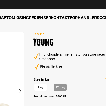
RAFT
OM OS
INGREDIENSER
KONTAKT
FORHANDLERSØG
Baseline
Young
Til unghunde af mellemstor og store racer
4 måneder
Rig på fjerkræ
Select
Size in kg
1 kg
12.5 kg
Produktnummer:
560025