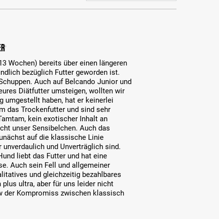
er
13 Wochen) bereits über einen längeren
ndlich bezüglich Futter geworden ist.
 Schuppen. Auch auf Belcando Junior und
teures Diätfutter umsteigen, wollten wir
 umgestellt haben, hat er keinerlei
hm das Trockenfutter und sind sehr
Tamtam, kein exotischer Inhalt an
ucht unser Sensibelchen. Auch das
unächst auf die klassische Linie
r unverdaulich und Unverträglich sind.
und liebt das Futter und hat eine
se. Auch sein Fell und allgemeiner
litatives und gleichzeitig bezahlbares
lus ultra, aber für uns leider nicht
 bzw der Kompromiss zwischen klassisch