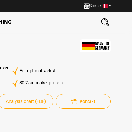
Kontakt
NING
MADE IN
GERMANY
 over
For optimal vækst
80 % animalsk protein
Analysis chart (PDF)
Kontakt