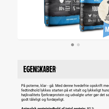
Egenskaber
På poterne, klar - gå: Med denne hvedefrie opskrift med
fedtindhold lykkes starten på et vitalt og lykkeligt hunde
højkvalitets fjerkræprotein og udvalgte urter gør det 
godt tåleligt og fordøjeligt.
Animalsk proteinindhold af total protein:
80 %