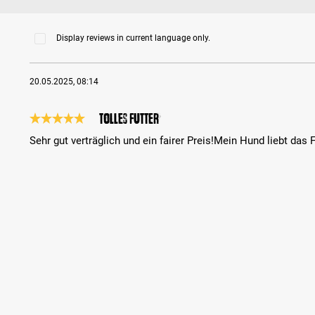
Display reviews in current language only.
20.05.2025, 08:14
Tolles Futter
Review with rating of 5 out of 5 stars
Sehr gut verträglich und ein fairer Preis!Mein Hund liebt das 