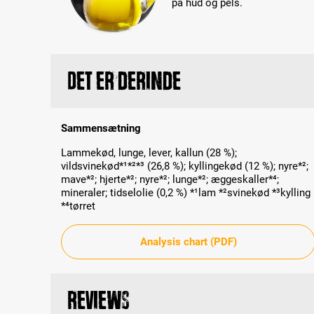
på hud og pels.
Det er derinde
Sammensætning
Lammekød, lunge, lever, kallun (28 %);
vildsvinekød*¹*²*³ (26,8 %); kyllingekød (12 %); nyre*²;
mave*²; hjerte*²; nyre*²; lunge*²; æggeskaller*⁴;
mineraler; tidselolie (0,2 %) *¹lam *²svinekød *³kylling
*⁴tørret
Analysis chart (PDF)
Reviews