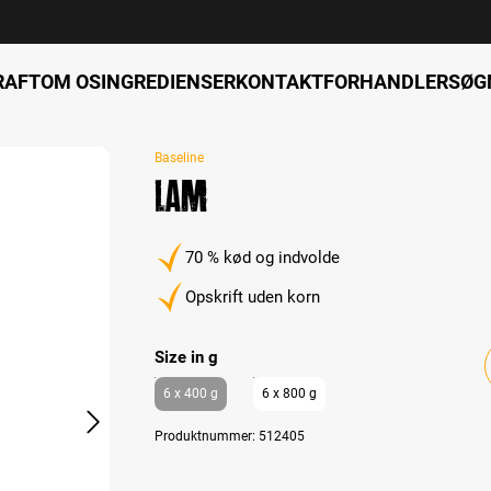
RAFT
OM OS
INGREDIENSER
KONTAKT
FORHANDLERSØG
Baseline
Lam
70 % kød og indvolde
Opskrift uden korn
Select
Size in g
6 x 400 g
6 x 800 g
Produktnummer:
512405