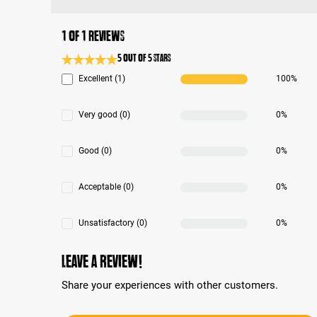
1 of 1 reviews
5 out of 5 stars
Average rating 5 of 5 Stars
Excellent (1)
100%
Very good (0)
0%
Good (0)
0%
Acceptable (0)
0%
Unsatisfactory (0)
0%
Leave a review!
Share your experiences with other customers.