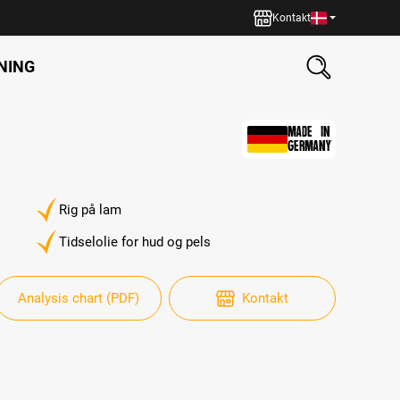
Kontakt
NING
MADE IN
GERMANY
Rig på lam
Tidselolie for hud og pels
Analysis chart (PDF)
Kontakt