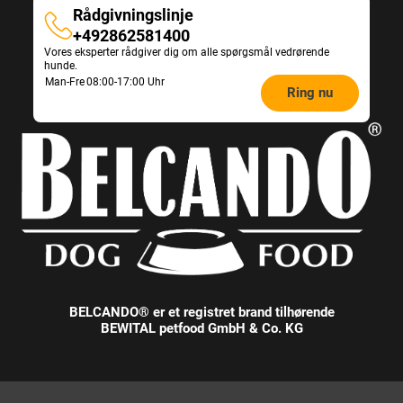
Rådgivningslinje
Rådgivningslinje
+492862581400
Vores eksperter rådgiver dig om alle spørgsmål vedrørende
hunde.
Opening
Man-Fre
08:00-17:00 Uhr
Ring nu
hours
Feeding
Advice:
BELCANDO® er et registret brand tilhørende
BEWITAL petfood GmbH & Co. KG