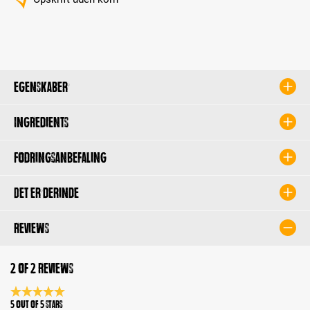
Egenskaber
Ingredients
Fodringsanbefaling
Det er derinde
Reviews
2 of 2 reviews
Average rating 5 of 5 Stars
5 out of 5 stars