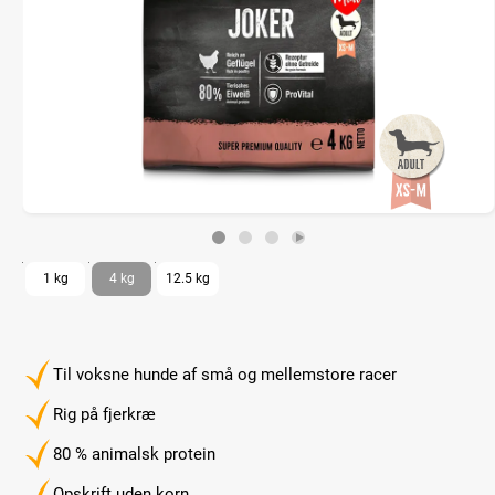
1 kg
4 kg
12.5 kg
Til voksne hunde af små og mellemstore racer
Rig på fjerkræ
80 % animalsk protein
Opskrift uden korn