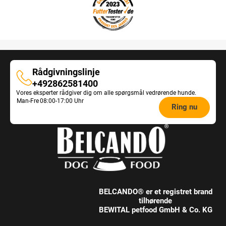
Rådgivningslinje
Rådgivningslinje
+492862581400
Vores eksperter rådgiver dig om alle spørgsmål vedrørende hunde.
Opening
Man-Fre
08:00-17:00 Uhr
Ring nu
hours
Feeding
Advice:
BELCANDO® er et registret brand
tilhørende
BEWITAL petfood GmbH & Co. KG