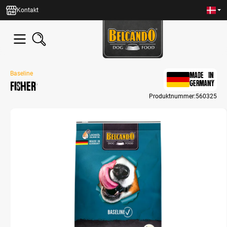
in content
Kontakt
Baseline
MADE IN
Fisher
GERMANY
Produktnummer:
560325
Skip image gallery