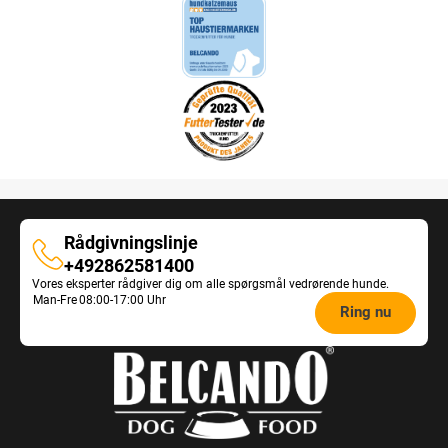
Rådgivningslinje
Rådgivningslinje
+492862581400
Vores eksperter rådgiver dig om alle spørgsmål vedrørende hunde.
Opening
Man-Fre
08:00-17:00 Uhr
Ring nu
hours
Feeding
Advice: