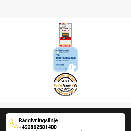
Rådgivningslinje
Rådgivningslinje
+492862581400