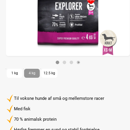
1 kg
4 kg
12.5 kg
Til voksne hunde af små og mellemstore racer
Med fisk
70 % animalsk protein
Hørfrø fremmer en sund og stabil fordøjelse