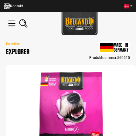
in content
Kontakt
Baseline
MADE IN
Explorer
GERMANY
Produktnummer:
560515
Skip image gallery