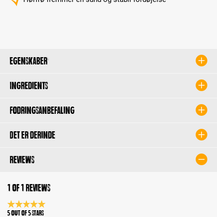
Egenskaber
Ingredients
Fodringsanbefaling
Det er derinde
Reviews
1 of 1 reviews
Average rating 5 of 5 Stars
5 out of 5 stars