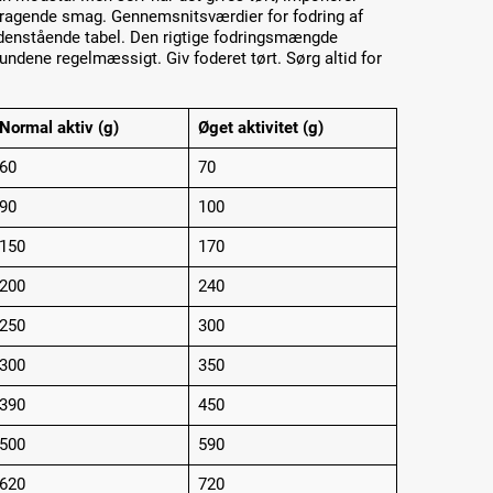
mragende smag. Gennemsnitsværdier for fodring af
edenstående tabel. Den rigtige fodringsmængde
undene regelmæssigt. Giv foderet tørt. Sørg altid for
Normal aktiv (g)
Øget aktivitet (g)
60
70
90
100
150
170
200
240
250
300
300
350
390
450
500
590
620
720