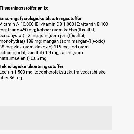
Tilsætningsstoffer pr. kg
Ernæringsfysiologiske tilsætningsstoffer
Vitamin A 10.000 IE; vitamin D3 1.000 IE; vitamin E 100
mg; taurin 450 mg; kobber (som kobber(II)sulfat,
pentahydrat) 12 mg; jern (som jern(II)sulfat,
monohydrat) 188 mg; mangan (som mangan-(II)-oxid)
38 mg; zink (som zinkoxid) 115 mg; iod (som
calciumjodat, vandfrit) 1,9 mg; selen (som
natriumselenit) 0,05 mg
Teknologiske tilsætningsstoffer
Lecitin 1.500 mg; tocopherolekstrakt fra vegetabilske
olier 36 mg