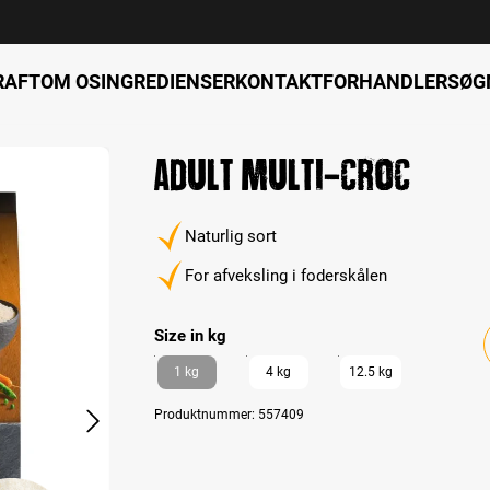
RAFT
OM OS
INGREDIENSER
KONTAKT
FORHANDLERSØG
Adult Multi-Croc
Naturlig sort
For afveksling i foderskålen
Select
Size in kg
1 kg
4 kg
12.5 kg
Produktnummer:
557409