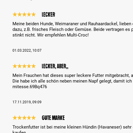
Lecker
Review with rating of 5 out of 5 stars
Meine beiden Hunde, Weimaraner und Rauhaardackel, lieben d
dazu, z.B. frisches Fleisch oder Gemüse. Beide vertragen es 
stinkt nicht. Wir empfehlen Multi-Croc!
01.03.2022, 10:07
Lecker, aber…,,
Review with rating of 5 out of 5 stars
Mein Frauchen hat dieses super leckere Futter mitgebracht, 
Die habe ich alle schön neben meinen Napf gelegt, damit ich
mitesse.69Bq476
17.11.2019, 09:09
Gute Marke
Review with rating of 5 out of 5 stars
Trockenfutter ist bei meine kleinen Hündin (Havaneser) se
kaufen