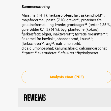
Sammensætning
Majs; ris (14 %); fjerkræprotein, lavt askeindhold*¹;
majsfodermel; pasta (7 %); grever*¹; proteiner fra
gelatinefremstilling; hvede; grøntsager*² (ærter 1,35 %,
gulerødder 0,1 %) (4 %); byg; planteolie (kokos);
fjerkræfedt; ølgær, inaktiveret*¹; tørrede roesnitter*³;
fiskemel fra havfisk; johannesbrød, knust*¹;
fjerkrælever*⁴; æg*¹; natriumchlorid;
dicalciumphosphat; kaliumchlorid; calciumcarbonat
*¹tørret *²ekstruderet *³afsukret *⁴hydrolyseret
Analysis chart (PDF)
Reviews