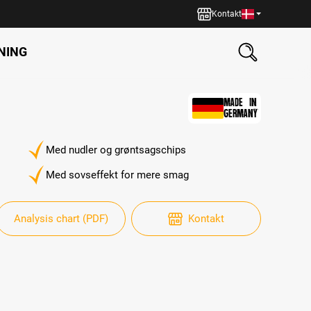
Kontakt
NING
MADE IN
GERMANY
Med nudler og grøntsagschips
Med sovseffekt for mere smag
Analysis chart (PDF)
Kontakt