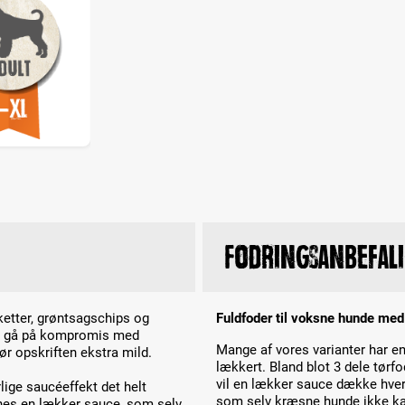
Fodringsanbefal
ketter, grøntsagschips og
Fuldfoder til voksne hunde med 
 at gå på kompromis med
Mange af vores varianter har en
ør opskriften ekstra mild.
lækkert. Bland blot 3 dele tørf
vil en lækker sauce dække hver
ige saucéeffekt det helt
som selv kræsne hunde ikke kan
nnes en lækker sauce, som selv