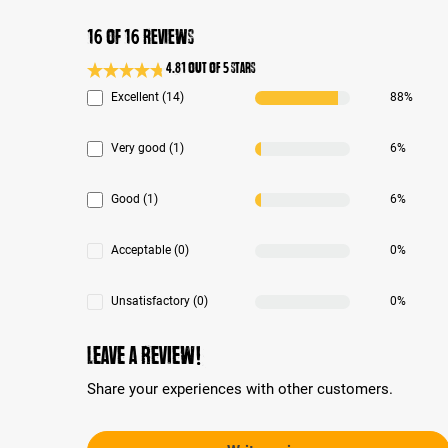
16 of 16 reviews
4.81 out of 5 stars
Average rating 4.8 of 5 Stars
Excellent (14)
88%
Very good (1)
6%
Good (1)
6%
Acceptable (0)
0%
Unsatisfactory (0)
0%
Leave a review!
Share your experiences with other customers.