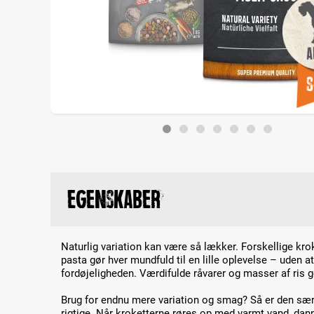
Egenskaber
Naturlig variation kan være så lækker. Forskellige kro
pasta gør hver mundfuld til en lille oplevelse – uden
fordøjeligheden. Værdifulde råvarer og masser af ris g
Brug for endnu mere variation og smag? Så er den særl
rigtige. Når kroketterne røres op med varmt vand, da