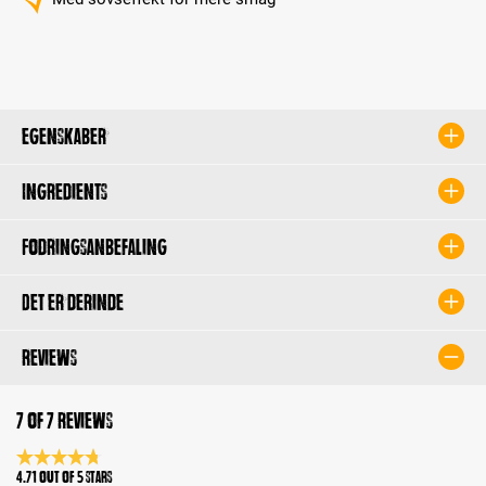
Egenskaber
Ingredients
Fodringsanbefaling
Det er derinde
Reviews
7 of 7 reviews
Average rating 4.7 of 5 Stars
4.71 out of 5 stars