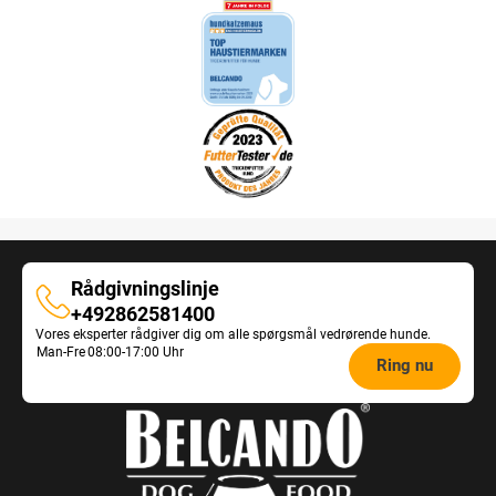
Rådgivningslinje
Rådgivningslinje
+492862581400
Vores eksperter rådgiver dig om alle spørgsmål vedrørende hunde.
Opening
Man-Fre
08:00-17:00 Uhr
Ring nu
hours
Feeding
Advice: