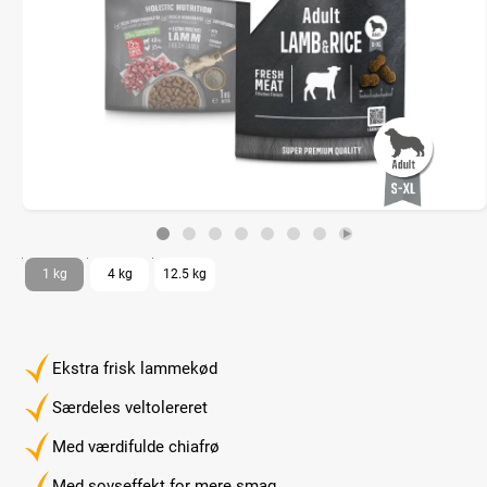
1 kg
4 kg
12.5 kg
Ekstra frisk lammekød
Særdeles veltolereret
Med værdifulde chiafrø
Med sovseffekt for mere smag