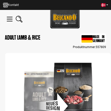
in content
Kontakt
Adult Lamb & Rice
MADE IN
GERMANY
Produktnummer:
557809
Skip image gallery