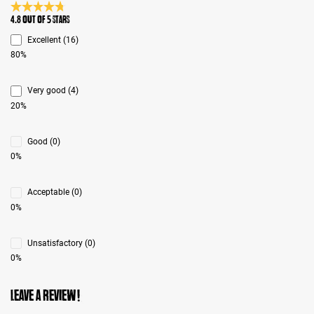
Average rating 4.8 of 5 Stars
4.8 out of 5 stars
Excellent (16)
80%
Very good (4)
20%
Good (0)
0%
Acceptable (0)
0%
Unsatisfactory (0)
0%
Leave a review!