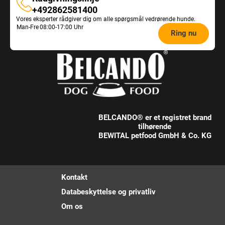
Rådgivningslinje
+492862581400
Vores eksperter rådgiver dig om alle spørgsmål vedrørende hunde.
Opening
Man-Fre
08:00-17:00 Uhr
Ring nu
hours
Feeding
Advice:
BELCANDO® er et registret brand
tilhørende
BEWITAL petfood GmbH & Co. KG
Kontakt
Databeskyttelse og privatliv
Om os