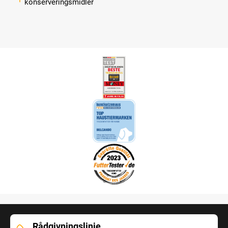
konserveringsmidler
Rådgivningslinje