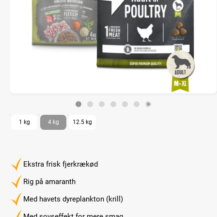
1 kg
4 kg
12.5 kg
Ekstra frisk fjerkrækød
Rig på amaranth
Med havets dyreplankton (krill)
Med sovseffekt for mere smag