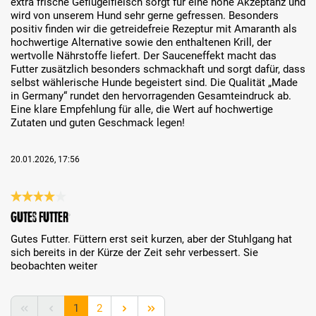
extra frische Geflügelfleisch sorgt für eine hohe Akzeptanz und
wird von unserem Hund sehr gerne gefressen. Besonders
positiv finden wir die getreidefreie Rezeptur mit Amaranth als
hochwertige Alternative sowie den enthaltenen Krill, der
wertvolle Nährstoffe liefert. Der Sauceneffekt macht das
Futter zusätzlich besonders schmackhaft und sorgt dafür, dass
selbst wählerische Hunde begeistert sind. Die Qualität „Made
in Germany“ rundet den hervorragenden Gesamteindruck ab.
Eine klare Empfehlung für alle, die Wert auf hochwertige
Zutaten und guten Geschmack legen!
20.01.2026, 17:56
Review with rating of 4 out of 5 stars
Gutes Futter
Gutes Futter. Füttern erst seit kurzen, aber der Stuhlgang hat
sich bereits in der Kürze der Zeit sehr verbessert. Sie
beobachten weiter
Page
Page
1
2