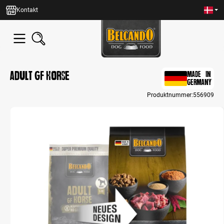
in content
Kontakt
Adult GF Horse
MADE IN
GERMANY
Produktnummer:
556909
Skip image gallery