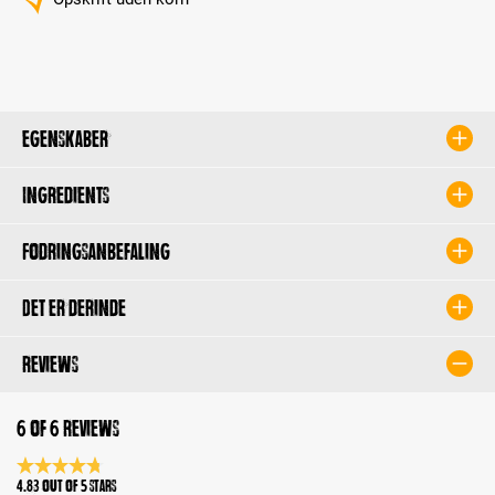
Egenskaber
Ingredients
Fodringsanbefaling
Det er derinde
Reviews
6 of 6 reviews
Average rating 4.8 of 5 Stars
4.83 out of 5 stars