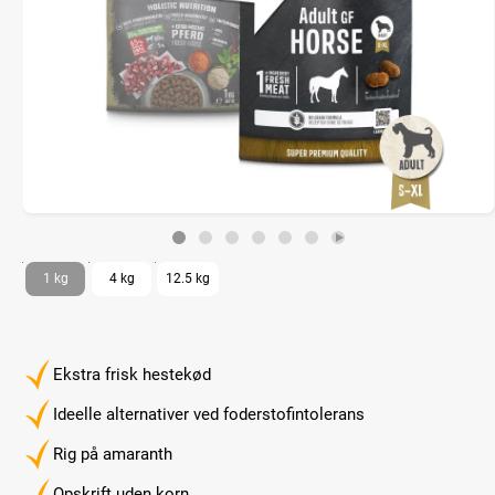
1 kg
4 kg
12.5 kg
Ekstra frisk hestekød
Ideelle alternativer ved foderstofintolerans
Rig på amaranth
Opskrift uden korn